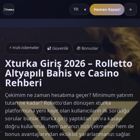
Hemen Kazan!
≡
⚡ Hızlı ödemeler
🔐 Güvenlik
🎁 Bonuslar
Xturka Giriş 2026 – Rolletto
Altyapılı Bahis ve Casino
Rehberi
Çekimim ne zaman hesabıma geçer? Minimum yatırım
tutarı ne kadar? Rolletto'dan dönüşen xturka
platformuna yeni kayıt olan kullanıcıların ilk sorduğu
sorular bunlar. Xturka giriş yaptıktan sonra kasayı
doğru kullanmak, hem paranızı hızlı çekmenizi hem de
bonus avantajlarından eksiksiz yararlanmanızı sağlar.