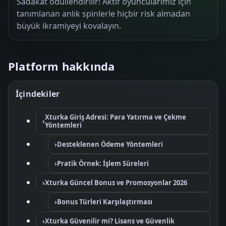
Sadakat ödüllendirilir! Aktif oyuncularımız için
tanımlanan anlık spinlerle hiçbir risk almadan
büyük ikramiyeyi kovalayın.
Platform hakkında
İçindekiler
Xturka Giriş Adresi: Para Yatırma ve Çekme
›
Yöntemleri
›
Desteklenen Ödeme Yöntemleri
›
Pratik Örnek: İşlem Süreleri
›
Xturka Güncel Bonus ve Promosyonlar 2026
›
Bonus Türleri Karşılaştırması
›
Xturka Güvenilir mi? Lisans ve Güvenlik