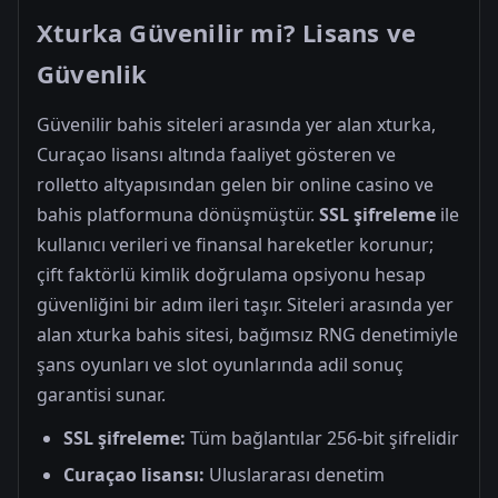
Xturka Güvenilir mi? Lisans ve
Güvenlik
Güvenilir bahis siteleri arasında yer alan xturka,
Curaçao lisansı altında faaliyet gösteren ve
rolletto altyapısından gelen bir online casino ve
bahis platformuna dönüşmüştür.
SSL şifreleme
ile
kullanıcı verileri ve finansal hareketler korunur;
çift faktörlü kimlik doğrulama opsiyonu hesap
güvenliğini bir adım ileri taşır. Siteleri arasında yer
alan xturka bahis sitesi, bağımsız RNG denetimiyle
şans oyunları ve slot oyunlarında adil sonuç
garantisi sunar.
SSL şifreleme:
Tüm bağlantılar 256-bit şifrelidir
Curaçao lisansı:
Uluslararası denetim