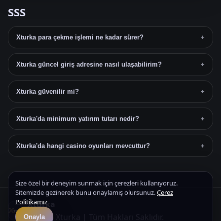
SSS
Xturka para çekme işlemi ne kadar sürer?
+
Xturka güncel giriş adresine nasıl ulaşabilirim?
+
Xturka güvenilir mi?
+
Xturka'da minimum yatırım tutarı nedir?
+
Xturka'da hangi casino oyunları mevcuttur?
+
Size özel bir deneyim sunmak için çerezleri kullanıyoruz.
Sitemizde gezinerek bunu onaylamış olursunuz.
Çerez
Politikamız
Xturka
© 2026 Xturka | Tüm Hakları Saklıdır.
Onayla