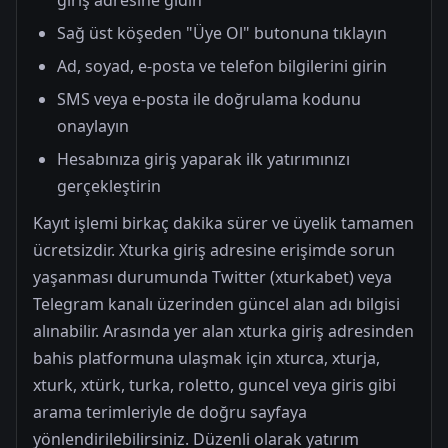
giriş adresine gidin
Sağ üst köşeden "Üye Ol" butonuna tıklayın
Ad, soyad, e-posta ve telefon bilgilerini girin
SMS veya e-posta ile doğrulama kodunu
onaylayın
Hesabınıza giriş yaparak ilk yatırımınızı
gerçekleştirin
Kayıt işlemi birkaç dakika sürer ve üyelik tamamen
ücretsizdir. Xturka giriş adresine erişimde sorun
yaşanması durumunda Twitter (xturkabet) veya
Telegram kanalı üzerinden güncel alan adı bilgisi
alınabilir. Arasında yer alan xturka giriş adresinden
bahis platformuna ulaşmak için xturca, xturja,
xturk, xtürk, turka, roletto, guncel veya giris gibi
arama terimleriyle de doğru sayfaya
yönlendirilebilirsiniz. Düzenli olarak yatırım